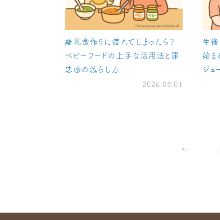
離乳食作りに疲れてしまったら？
生後
ベビーフードの上手な活用法と罪
始ま
悪感の減らし方
ジュ
2026.05.01
←