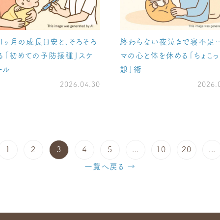
1ヶ月の成長目安と、そろそろ
終わらない夜泣きで寝不足
る「初めての予防接種」スケ
マの心と体を休める「ちょこっ
ール
憩」術
2026.04.30
2026.
1
2
3
4
5
...
10
20
...
一覧へ戻る